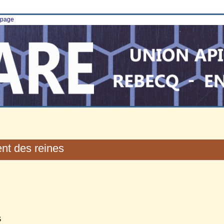
e page
t des reines
S