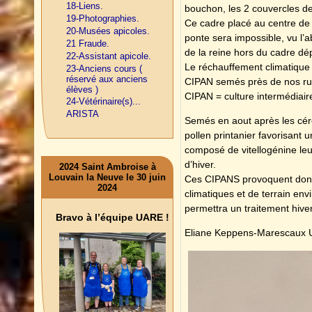
18-Liens.
bouchon, les 2 couvercles de m
19-Photographies.
Ce cadre placé au centre de 
20-Musées apicoles.
ponte sera impossible, vu l’a
21 Fraude.
de la reine hors du cadre dép
22-Assistant apicole.
Le réchauffement climatique 
23-Anciens cours (
réservé aux anciens
CIPAN semés près de nos ru
élèves )
CIPAN = culture intermédiair
24-Vétérinaire(s)...
ARISTA
Semés en aout après les céré
pollen printanier favorisant
composé de vitellogénine leu
d’hiver.
2024 Saint Ambroise à
Louvain la Neuve le 30 juin
Ces CIPANS provoquent donc l
2024
climatiques et de terrain en
permettra un traitement hiver
Bravo à l’équipe UARE !
Eliane Keppens-Marescaux U