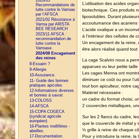
2020/03
L’utilisation des acides org
Recommandations de
lutte contre le Varroas
biotechnique. Ces produits ne
par l’AFSCA
liposolubles. Durant plusieur
2021/02 Résistance à
accoutumance des acariens 
Varroa par ARISTA
BEE RESEARCH
L’acide oxalique a un inconvén
2023/11 AFSCA :
à l’intérieur des cellules de
recommandation de
Un encagement de la reine, 
lutte contre la
Varroase.
être alors réalisé quand tout
2024/08 Encagement
des reines
La cage Scalvini nous a permi
8-Essaim ?
apparues vu leur petite taill
9-Allergie.
Les cages Menna ont montré le
10-Assurance.
diminuer ce coût ou pour l’u
11- Guide des bonnes
pratiques apicoles.
tout bon apiculteur, notre c
12-Informations diverses
Matériel nécessaire :
et bonnes à savoir.
un cadre du format choisi, u
13-COLOSS
2 couvercles métalliques, u
14-AFSCA
15-COPA COGECA
(syndicat agricole
Sur les 2 flancs du cadre, l
européen)
que le couvercle de métal y s
16-Plantes mellifères -
½ grille à reine de chaque cô
abeilles.
Pour y introduire la reine, l
17-Documentation.