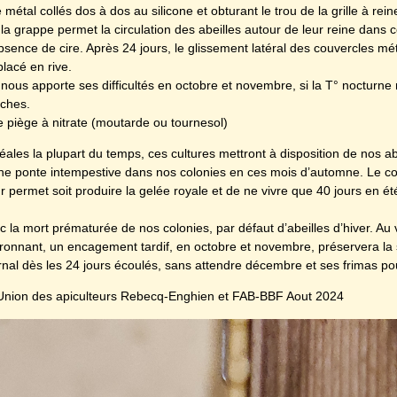
étal collés dos à dos au silicone et obturant le trou de la grille à rein
la grappe permet la circulation des abeilles autour de leur reine dans 
bsence de cire. Après 24 jours, le glissement latéral des couvercles mét
lacé en rive.
nous apporte ses difficultés en octobre et novembre, si la T° nocturne
ches.
e piège à nitrate (moutarde ou tournesol)
ales la plupart du temps, ces cultures mettront à disposition de nos ab
 une ponte intempestive dans nos colonies en ces mois d’automne. Le co
r permet soit produire la gelée royale et de ne vivre que 40 jours en é
a mort prématurée de nos colonies, par défaut d’abeilles d’hiver. Au 
vironnant, un encagement tardif, en octobre et novembre, préservera la 
nal dès les 24 jours écoulés, sans attendre décembre et ses frimas pour
nion des apiculteurs Rebecq-Enghien et FAB-BBF Aout 2024