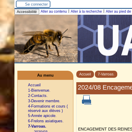
Se connecter
|
|
Aller au contenu
Aller à la recherche
Aller au pied d
Accessibilité
Accueil
7-Varroas.
Au menu
Accueil
2024/08 Encagemen
1-Bienvenue.
2-Contacts.
3-Devenir membre.
4-Formations et cours (
réservé aux élèves )
5-Année apicole.
6-Frelons asiatiques.
7-Varroas.
ENCAGEMENT DES REINE