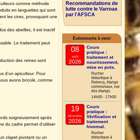
Recommandations de
apiculteurs comme méthode
lutte contre le Varroas
oduits en languettes qui sont
par l’AFSCA
lent les cires, provoquant une
 .
s des abeilles, il est inactif
Évènements à venir
sable. Le traitement peut
Cours
08
pratique :
août
traitement et
oduction des reines sont
2026
nourrissement,
mise en pots.
us d’un apiculteur. Pour
Rucher
didactique à
) nous avons bricolé, comme
Rebecq, étangs
communaux, rue
des étangs.
14h00 - 17h00
Cours
19
pratique :
décembre
Vérification et
s bords soigneusement après
2026
traitement
ne du cadre permet d’utiliser
hivernal.
Rucher
un clapet pivotant ou un
didactique à