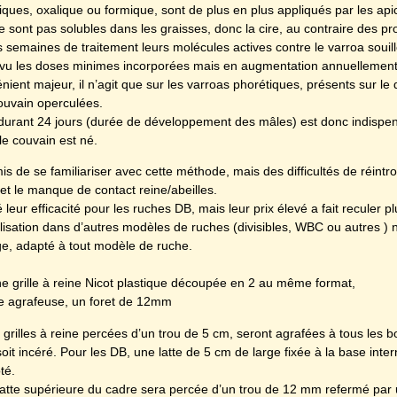
aniques, oxalique ou formique, sont de plus en plus appliqués par les 
 sont pas solubles dans les graisses, donc la cire, au contraire des pr
s semaines de traitement leurs molécules actives contre le varroa souil
vu les doses minimes incorporées mais en augmentation annuellement
ient majeur, il n’agit que sur les varroas phorétiques, présents sur le do
 couvain operculées.
durant 24 jours (durée de développement des mâles) est donc indispen
 le couvain est né.
s de se familiariser avec cette méthode, mais des difficultés de réintr
e et le manque de contact reine/abeilles.
ur efficacité pour les ruches DB, mais leur prix élevé a fait reculer pl
tilisation dans d’autres modèles de ruches (divisibles, WBC ou autres 
age, adapté à tout modèle de ruche.
ne grille à reine Nicot plastique découpée en 2 au même format,
ne agrafeuse, un foret de 12mm
es grilles à reine percées d’un trou de 5 cm, seront agrafées à tous le
oit incéré. Pour les DB, une latte de 5 cm de large fixée à la base inter
té.
a latte supérieure du cadre sera percée d’un trou de 12 mm refermé par 