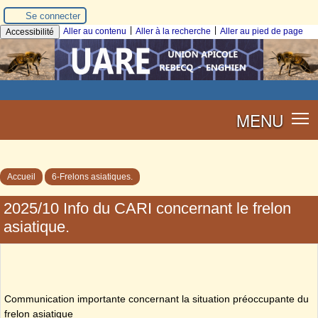
Se connecter
|
|
Aller au contenu
Aller à la recherche
Aller au pied de page
Accessibilité
MENU
Accueil
6-Frelons asiatiques.
2025/10 Info du CARI concernant le frelon
asiatique.
Communication importante concernant la situation préoccupante du
frelon asiatique