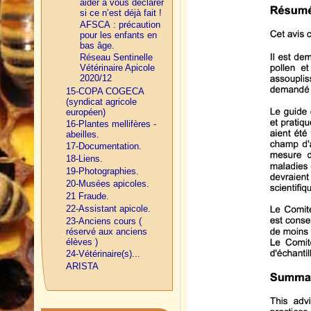
aider à vous déclarer
si ce n’est déjà fait !
AFSCA : précaution
pour les enfants en
bas âge.
Réseau Sentinelle
Vétérinaire Apicole
2020/12
15-COPA COGECA
(syndicat agricole
européen)
16-Plantes mellifères -
abeilles.
17-Documentation.
18-Liens.
19-Photographies.
20-Musées apicoles.
21 Fraude.
22-Assistant apicole.
23-Anciens cours (
réservé aux anciens
élèves )
24-Vétérinaire(s)...
ARISTA