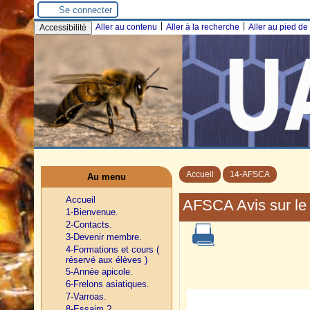
Se connecter
|
|
Aller au contenu
Aller à la recherche
Aller au pied d
Accessibilité
Accueil
14-AFSCA
Au menu
Accueil
AFSCA Avis sur le 
1-Bienvenue.
2-Contacts.
3-Devenir membre.
4-Formations et cours (
réservé aux élèves )
5-Année apicole.
6-Frelons asiatiques.
7-Varroas.
8-Essaim ?