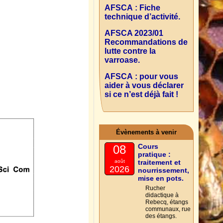
AFSCA : Fiche
technique d’activité.
AFSCA 2023/01
Recommandations de
lutte contre la
varroase.
AFSCA : pour vous
aider à vous déclarer
si ce n’est déjà fait !
Évènements à venir
Cours
08
pratique :
août
traitement et
2026
nourrissement,
mise en pots.
Rucher
didactique à
Rebecq, étangs
communaux, rue
des étangs.