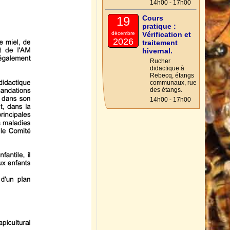
14h00 - 17h00
Cours
19
pratique :
décembre
Vérification et
2026
traitement
hivernal.
Rucher
didactique à
Rebecq, étangs
communaux, rue
des étangs.
14h00 - 17h00