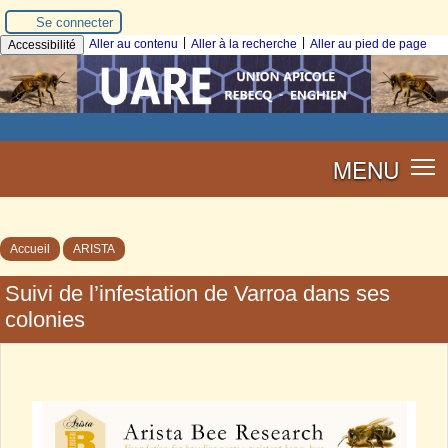
Se connecter
|
|
Aller au contenu
Aller à la recherche
Aller au pied de page
Accessibilité
MENU
Accueil
ARISTA
Suivi de l’infestation de Varroa dans ses
colonies