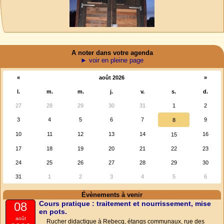
A noter dans votre agenda
► voir en pleine page
«
août 2026
»
l.
m.
m.
j.
v.
s.
d.
27
28
29
30
31
1
2
3
4
5
6
7
9
8
10
11
12
13
14
16
15
17
18
19
20
21
22
23
24
25
26
27
28
29
30
31
1
2
3
4
5
6
Évènements à venir
Cours pratique : traitement et nourrissement, mise
08
en pots.
août
Rucher didactique à Rebecq, étangs communaux, rue des