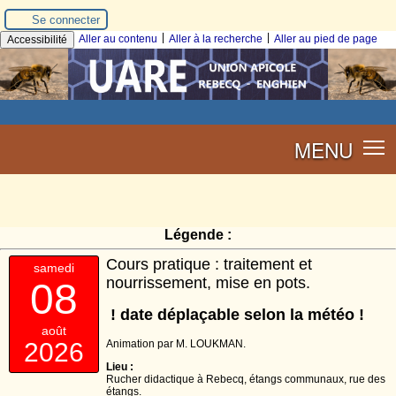
Se connecter
|
|
Aller au contenu
Aller à la recherche
Aller au pied de page
Accessibilité
MENU
Légende :
Cours pratique : traitement et
samedi
nourrissement, mise en pots.
08
! date déplaçable selon la météo !
août
Animation par M. LOUKMAN.
2026
Lieu :
Rucher didactique à Rebecq, étangs communaux, rue des
étangs.