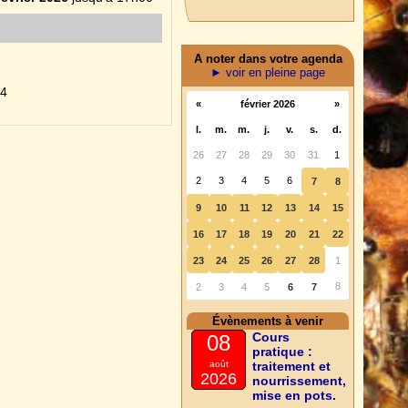
A noter dans votre agenda
► voir en pleine page
94
«
février 2026
»
l.
m.
m.
j.
v.
s.
d.
26
27
28
29
30
31
1
2
3
4
5
6
7
8
9
10
11
12
13
14
15
16
17
18
19
20
21
22
23
24
25
26
27
28
1
8
2
3
4
5
6
7
Évènements à venir
Cours
08
pratique :
août
traitement et
2026
nourrissement,
mise en pots.