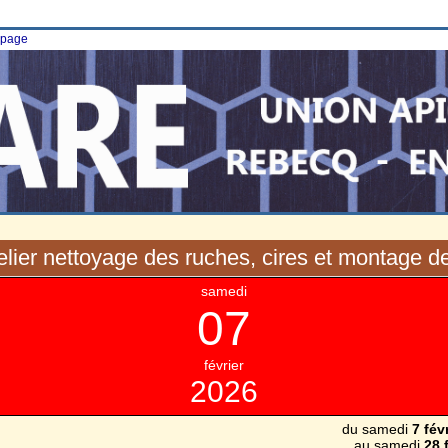
e page
telier nettoyage des ruches, cires et montage d
samedi
07
février
2026
du samedi
7 fév
au samedi
28 