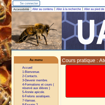
Se connecter
|
|
Aller au contenu
Aller à la recherche
Aller au pied d
Accessibilité
Cours pratique : A
Au menu
Accueil
1-Bienvenue.
2-Contacts.
3-Devenir membre.
4-Formations et cours (
réservé aux élèves )
5-Année apicole.
6-Frelons asiatiques.
7-Varroas.
8-Essaim ?