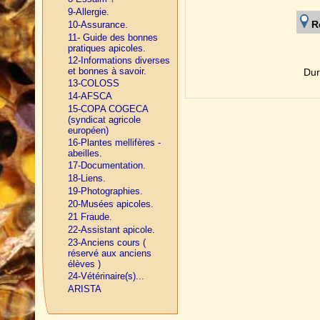
9-Allergie.
R
10-Assurance.
11- Guide des bonnes
pratiques apicoles.
12-Informations diverses
et bonnes à savoir.
Dur
13-COLOSS
14-AFSCA
15-COPA COGECA
(syndicat agricole
européen)
16-Plantes mellifères -
abeilles.
17-Documentation.
18-Liens.
19-Photographies.
20-Musées apicoles.
21 Fraude.
22-Assistant apicole.
23-Anciens cours (
réservé aux anciens
élèves )
24-Vétérinaire(s)...
ARISTA