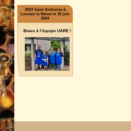
2024 Saint Ambroise à
Louvain la Neuve le 30 juin
2024
Bravo à l’équipe UARE !