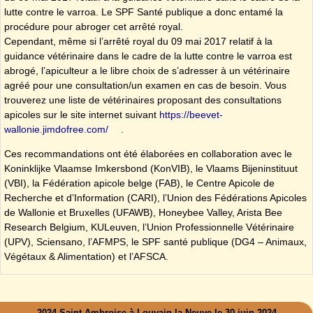
lutte contre le varroa. Le SPF Santé publique a donc entamé la
procédure pour abroger cet arrêté royal.
Cependant, même si l’arrêté royal du 09 mai 2017 relatif à la
guidance vétérinaire dans le cadre de la lutte contre le varroa est
abrogé, l’apiculteur a le libre choix de s’adresser à un vétérinaire
agréé pour une consultation/un examen en cas de besoin. Vous
trouverez une liste de vétérinaires proposant des consultations
apicoles sur le site internet suivant
https://beevet-
wallonie.jimdofree.com/
.
Ces recommandations ont été élaborées en collaboration avec le
Koninklijke Vlaamse Imkersbond (KonVIB), le Vlaams Bijeninstituut
(VBI), la Fédération apicole belge (FAB), le Centre Apicole de
Recherche et d’Information (CARI), l’Union des Fédérations Apicoles
de Wallonie et Bruxelles (UFAWB), Honeybee Valley, Arista Bee
Research Belgium, KULeuven, l’Union Professionnelle Vétérinaire
(UPV), Sciensano, l’AFMPS, le SPF santé publique (DG4 – Animaux,
Végétaux & Alimentation) et l’AFSCA.
2024 Saint Ambroise à Louvain la Neuve le 30 juin 2024