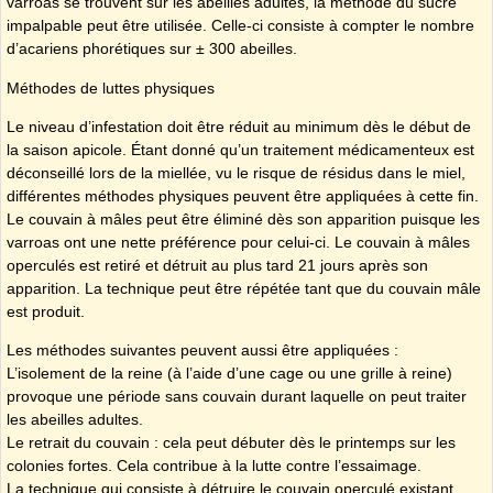
varroas se trouvent sur les abeilles adultes, la méthode du sucre
impalpable peut être utilisée. Celle-ci consiste à compter le nombre
d’acariens phorétiques sur ± 300 abeilles.
Méthodes de luttes physiques
Le niveau d’infestation doit être réduit au minimum dès le début de
la saison apicole. Étant donné qu’un traitement médicamenteux est
déconseillé lors de la miellée, vu le risque de résidus dans le miel,
différentes méthodes physiques peuvent être appliquées à cette fin.
Le couvain à mâles peut être éliminé dès son apparition puisque les
varroas ont une nette préférence pour celui-ci. Le couvain à mâles
operculés est retiré et détruit au plus tard 21 jours après son
apparition. La technique peut être répétée tant que du couvain mâle
est produit.
Les méthodes suivantes peuvent aussi être appliquées :
L’isolement de la reine (à l’aide d’une cage ou une grille à reine)
provoque une période sans couvain durant laquelle on peut traiter
les abeilles adultes.
Le retrait du couvain : cela peut débuter dès le printemps sur les
colonies fortes. Cela contribue à la lutte contre l’essaimage.
La technique qui consiste à détruire le couvain operculé existant