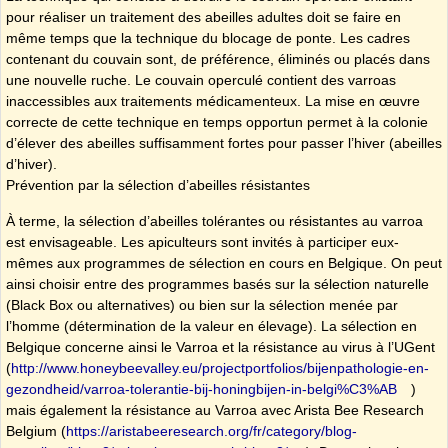
pour réaliser un traitement des abeilles adultes doit se faire en
même temps que la technique du blocage de ponte. Les cadres
contenant du couvain sont, de préférence, éliminés ou placés dans
une nouvelle ruche. Le couvain operculé contient des varroas
inaccessibles aux traitements médicamenteux. La mise en œuvre
correcte de cette technique en temps opportun permet à la colonie
d’élever des abeilles suffisamment fortes pour passer l’hiver (abeilles
d’hiver).
Prévention par la sélection d’abeilles résistantes
À terme, la sélection d’abeilles tolérantes ou résistantes au varroa
est envisageable. Les apiculteurs sont invités à participer eux-
mêmes aux programmes de sélection en cours en Belgique. On peut
ainsi choisir entre des programmes basés sur la sélection naturelle
(Black Box ou alternatives) ou bien sur la sélection menée par
l’homme (détermination de la valeur en élevage). La sélection en
Belgique concerne ainsi le Varroa et la résistance au virus à l’UGent
(
http://www.honeybeevalley.eu/projectportfolios/bijenpathologie-en-
gezondheid/varroa-tolerantie-bij-honingbijen-in-belgi%C3%AB
)
mais également la résistance au Varroa avec Arista Bee Research
Belgium (
https://aristabeeresearch.org/fr/category/blog-