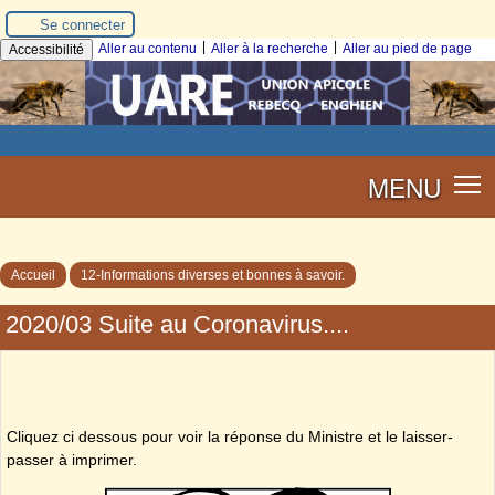
Se connecter
|
|
Aller au contenu
Aller à la recherche
Aller au pied de page
Accessibilité
MENU
Accueil
12-Informations diverses et bonnes à savoir.
2020/03 Suite au Coronavirus....
Cliquez ci dessous pour voir la réponse du Ministre et le laisser-
passer à imprimer.