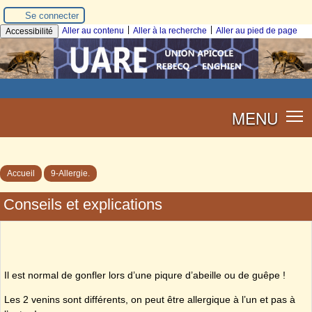
Se connecter
|
|
Aller au contenu
Aller à la recherche
Aller au pied de page
Accessibilité
MENU
Accueil
9-Allergie.
Conseils et explications
Il est normal de gonfler lors d’une piqure d’abeille ou de guêpe !
Les 2 venins sont différents, on peut être allergique à l’un et pas à