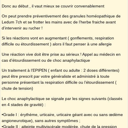
Donc au début , il vaut mieux se couvrir convenablement
On peut prendre préventivement des granules homéopathique de
Ledum 7ch et se frotter les mains avec de l’herbe fraiche avant
d’intervenir au rucher !
Si les réactions vont en augmentant ( gonflements, respiration
difficile ou étourdissement ) alors il faut penser à une allergie
Une réaction vive doit être prise au sérieux ! Appel au médecin en
cas d’étourdissement ou de choc anaphylactique
Un traitement à l’EPIPEN ( enfant ou adulte : 2 doses différentes)
peut être prescrit par votre généraliste et administré à toute
personne présentant la respiration difficile ou l’étourdissement (
chute de tension)
Le choc anaphylactique se signale par les signes suivants (classés
en 4 stades de gravité) :
•Grade I : érythème, urticaire, urticaire géant avec ou sans œdème
angioneurotique), sans autres symptômes ;
•Grade II : atteinte multiviscérale modérée, chute de la pression