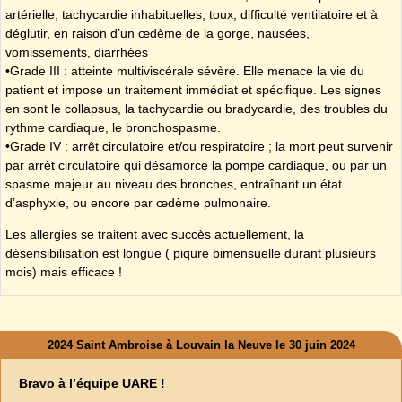
artérielle, tachycardie inhabituelles, toux, difficulté ventilatoire et à
déglutir, en raison d’un œdème de la gorge, nausées,
vomissements, diarrhées
•Grade III : atteinte multiviscérale sévère. Elle menace la vie du
patient et impose un traitement immédiat et spécifique. Les signes
en sont le collapsus, la tachycardie ou bradycardie, des troubles du
rythme cardiaque, le bronchospasme.
•Grade IV : arrêt circulatoire et/ou respiratoire ; la mort peut survenir
par arrêt circulatoire qui désamorce la pompe cardiaque, ou par un
spasme majeur au niveau des bronches, entraînant un état
d’asphyxie, ou encore par œdème pulmonaire.
Les allergies se traitent avec succès actuellement, la
désensibilisation est longue ( piqure bimensuelle durant plusieurs
mois) mais efficace !
2024 Saint Ambroise à Louvain la Neuve le 30 juin 2024
Bravo à l’équipe UARE !