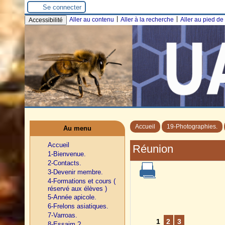
Se connecter
|
|
Aller au contenu
Aller à la recherche
Aller au pied d
Accessibilité
Accueil
19-Photographies.
Au menu
Accueil
Réunion
1-Bienvenue.
2-Contacts.
3-Devenir membre.
4-Formations et cours (
réservé aux élèves )
5-Année apicole.
6-Frelons asiatiques.
7-Varroas.
1
2
3
8-Essaim ?