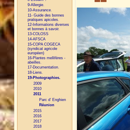
9-Allergie.
10-Assurance.
11- Guide des bonnes
pratiques apicoles.
12-Informations diverses
et bonnes à savoir.
13-COLOSS
14-AFSCA
15-COPA COGECA
(syndicat agricole
européen)
16-Plantes mellifères -
abeilles.
17-Documentation.
18-Liens.
19-Photographies.
2009
2010
2011
Parc d’ Enghien
Réunion
2015
2016
2017
2018