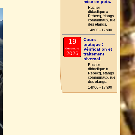
mise en pots.
Rucher
didactique à
Rebecq, étangs
communaux, rue
des étangs.
14h00 - 17h00
Cours
19
pratique :
décembre
Vérification et
2026
traitement
hivernal.
Rucher
didactique à
Rebecq, étangs
communaux, rue
des étangs.
14h00 - 17h00