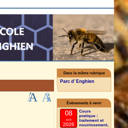
Dans la même rubrique
Parc d’ Enghien
Évènements à venir
Cours
08
pratique :
août
traitement et
2026
nourrissement,