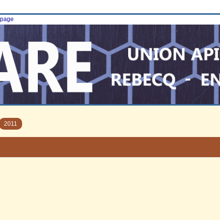
e page
2011