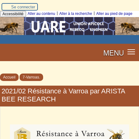
Se connecter
|
|
Aller au contenu
Aller à la recherche
Aller au pied de page
Accessibilité
MENU
Accueil
7-Varroas.
2021/02 Résistance à Varroa par ARISTA
BEE RESEARCH