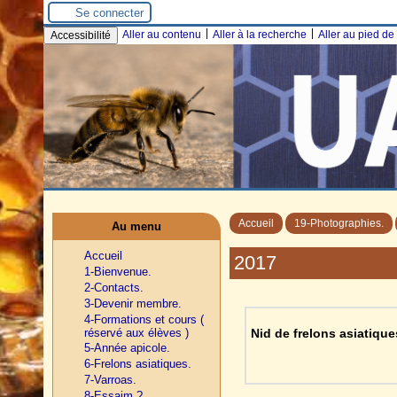
Se connecter
|
|
Aller au contenu
Aller à la recherche
Aller au pied d
Accessibilité
Accueil
19-Photographies.
Au menu
Accueil
2017
1-Bienvenue.
2-Contacts.
3-Devenir membre.
4-Formations et cours (
réservé aux élèves )
Nid de frelons asiatique
5-Année apicole.
6-Frelons asiatiques.
7-Varroas.
8-Essaim ?