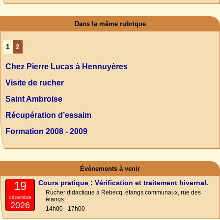
Dans la même rubrique
1
2
Chez Pierre Lucas à Hennuyères
Visite de rucher
Saint Ambroise
Récupération d’essaim
Formation 2008 - 2009
Évènements à venir
Cours pratique : Vérification et traitement hivernal.
19
Rucher didactique à Rebecq, étangs communaux, rue des
décembre
étangs.
2026
14h00 - 17h00