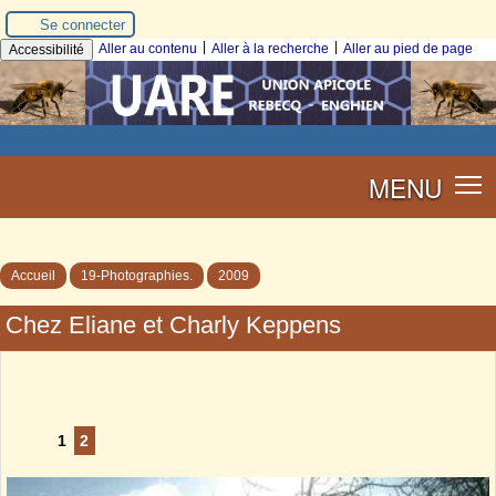
Se connecter
|
|
Aller au contenu
Aller à la recherche
Aller au pied de page
Accessibilité
MENU
Accueil
19-Photographies.
2009
Chez Eliane et Charly Keppens
1
2