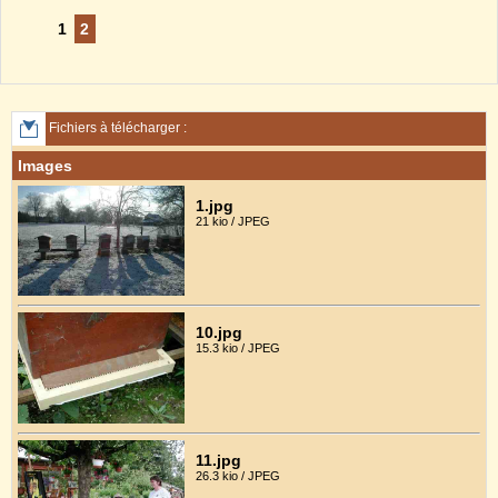
1
2
Fichiers à télécharger :
Images
1.jpg
21 kio / JPEG
10.jpg
15.3 kio / JPEG
11.jpg
26.3 kio / JPEG