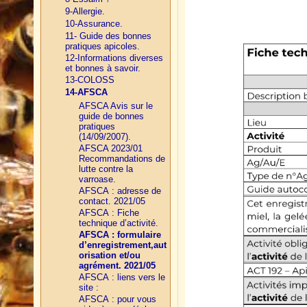
9-Allergie.
10-Assurance.
11- Guide des bonnes
pratiques apicoles.
12-Informations diverses
et bonnes à savoir.
13-COLOSS
14-AFSCA
AFSCA Avis sur le
guide de bonnes
pratiques
(14/09/2007).
AFSCA 2023/01
Recommandations de
lutte contre la
varroase.
AFSCA : adresse de
contact. 2021/05
AFSCA : Fiche
technique d’activité.
AFSCA : formulaire
d’enregistrement,aut
orisation et/ou
agrément. 2021/05
AFSCA : liens vers le
site :
AFSCA : pour vous