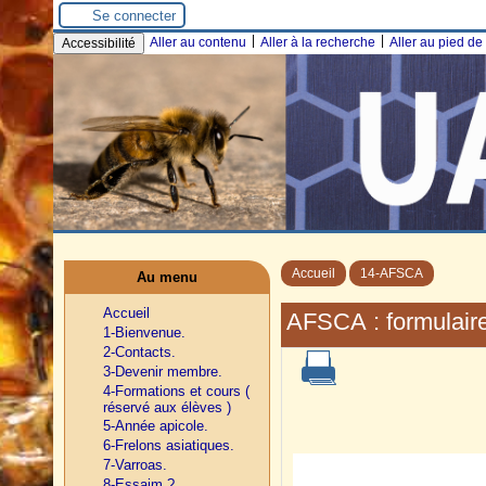
Se connecter
|
|
Aller au contenu
Aller à la recherche
Aller au pied d
Accessibilité
Accueil
14-AFSCA
Au menu
Accueil
AFSCA : formulaire
1-Bienvenue.
2-Contacts.
3-Devenir membre.
4-Formations et cours (
réservé aux élèves )
5-Année apicole.
6-Frelons asiatiques.
7-Varroas.
8-Essaim ?