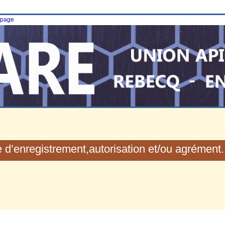
e page
 d’enregistrement,autorisation et/ou agrément