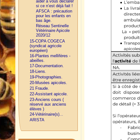
aider à vous déclarer
si ce n’est déjà fait !
AFSCA : précaution
pour les enfants en
bas âge.
Réseau Sentinelle
Vétérinaire Apicole
2020/12
15-COPA COGECA
(syndicat agricole
européen)
16-Plantes mellifères -
abeilles.
17-Documentation.
18-Liens.
19-Photographies.
20-Musées apicoles.
21 Fraude.
22-Assistant apicole.
23-Anciens cours (
réservé aux anciens
élèves )
24-Vétérinaire(s)...
ARISTA