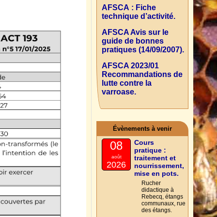
AFSCA : Fiche
technique d’activité.
AFSCA Avis sur le
guide de bonnes
pratiques (14/09/2007).
AFSCA 2023/01
Recommandations de
lutte contre la
varroase.
Évènements à venir
Cours
08
pratique :
août
traitement et
2026
nourrissement,
mise en pots.
Rucher
didactique à
Rebecq, étangs
communaux, rue
des étangs.