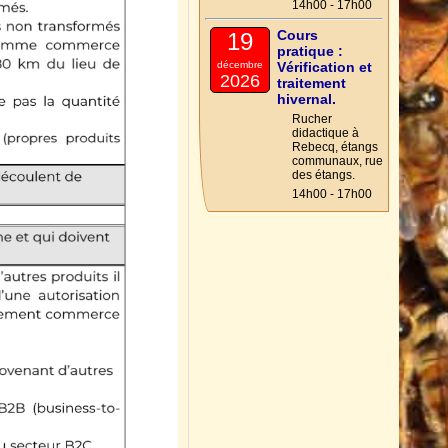
14h00 - 17h00
Cours
19
pratique :
décembre
Vérification et
2026
traitement
hivernal.
Rucher
didactique à
Rebecq, étangs
communaux, rue
des étangs.
14h00 - 17h00