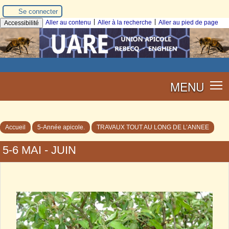
Se connecter
|
|
Aller au contenu
Aller à la recherche
Aller au pied de page
Accessibilité
MENU
Accueil
5-Année apicole.
TRAVAUX TOUT AU LONG DE L’ANNEE
5-6 MAI - JUIN