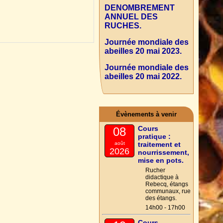
DENOMBREMENT
ANNUEL DES
RUCHES.
Journée mondiale des
abeilles 20 mai 2023.
Journée mondiale des
abeilles 20 mai 2022.
Évènements à venir
Cours
08
pratique :
août
traitement et
2026
nourrissement,
mise en pots.
Rucher
didactique à
Rebecq, étangs
communaux, rue
des étangs.
14h00 - 17h00
Cours