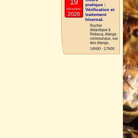
19
pratique :
décembre
Vérification et
2026
traitement
hivernal.
Rucher
didactique à
Rebecq, étangs
communaux, rue
des étangs.
14h00 - 17h00