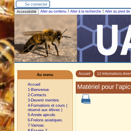
Se connecter
|
|
Aller au contenu
Aller à la recherche
Aller au pied d
Accessibilité
Accueil
12-Informations diver
Au menu
Accueil
Matériel pour l’api
1-Bienvenue.
2-Contacts.
3-Devenir membre.
4-Formations et cours (
réservé aux élèves )
5-Année apicole.
6-Frelons asiatiques.
7-Varroas.
8-Essaim ?