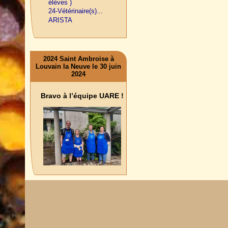
élèves )
24-Vétérinaire(s)...
ARISTA
2024 Saint Ambroise à
Louvain la Neuve le 30 juin
2024
Bravo à l’équipe UARE !