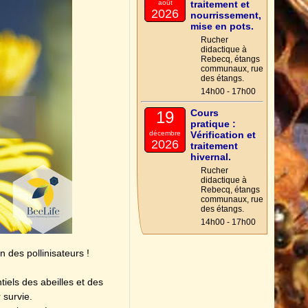
août
traitement et
2026
nourrissement,
mise en pots.
Rucher
didactique à
Rebecq, étangs
communaux, rue
des étangs.
14h00 - 17h00
Cours
19
pratique :
décembre
Vérification et
2026
traitement
hivernal.
Rucher
didactique à
Rebecq, étangs
communaux, rue
des étangs.
14h00 - 17h00
n des pollinisateurs !
iels des abeilles et des
 survie.