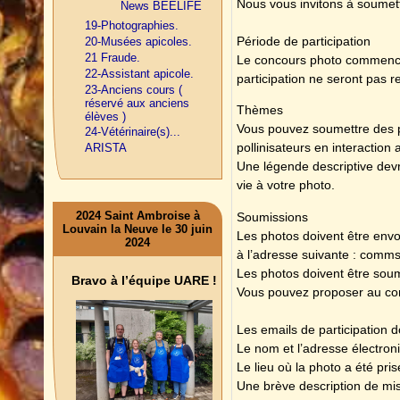
Nous vous invitons à soumettr
News BEELIFE
19-Photographies.
Période de participation
20-Musées apicoles.
21 Fraude.
Le concours photo commence 
22-Assistant apicole.
participation ne seront pas r
23-Anciens cours (
réservé aux anciens
Thèmes
élèves )
Vous pouvez soumettre des ph
24-Vétérinaire(s)...
pollinisateurs en interaction
ARISTA
Une légende descriptive devr
vie à votre photo.
2024 Saint Ambroise à
Soumissions
Louvain la Neuve le 30 juin
Les photos doivent être envoy
2024
à l’adresse suivante : comm
Les photos doivent être sou
Bravo à l’équipe UARE !
Vous pouvez proposer au co
Les emails de participation do
Le nom et l’adresse électro
Le lieu où la photo a été prise
Une brève description de mis