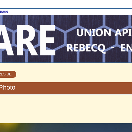
e page
ES DE :
Photo