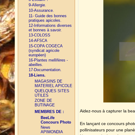
9-Allergie.
10-Assurance.
11- Guide des bonnes
pratiques apicoles.
12-Informations diverses
et bonnes à savoir.
13-COLOSS
14-AFSCA
15-COPA COGECA
(syndicat agricole
européen)
16-Plantes mellifères -
abeilles.
17-Documentation.
18-Liens.
MAGASINS DE
MATERIEL APICOLE
QUELQUES SITES
UTILES
ZONE DE
BUTINAGE
Aidez-nous à capturer la beaut
MEMBRES DE :
BeeLife
Concours Photo
En lançant ce concours photo,
News
pollinisateurs pour une plan
APIMONDIA