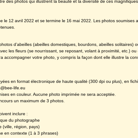
e des photos qui illustrent la beauté et la diversité de ces magnifiques
le 12 avril 2022 et se termine le 16 mai 2022. Les photos soumises a
etenues.
otos d’abeilles (abeilles domestiques, bourdons, abeilles solitaires) o
 avec les fleurs (se nourrissant, se reposant, volant à proximité, etc.) 
a accompagner votre photo, y compris la façon dont elle illustre la con
ées en format électronique de haute qualité (300 dpi ou plus), en fichi
s@bee-life.eu
mises en couleur. Aucune photo imprimée ne sera acceptée.
ncours un maximum de 3 photos.
ivent inclure :
nique du photographe
 (ville, région, pays)
e en contexte (1 à 3 phrases)