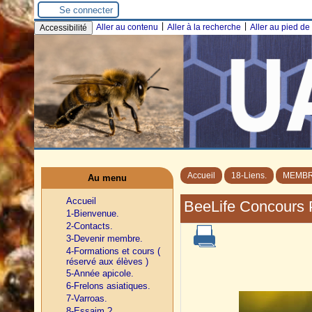
Se connecter
|
|
Aller au contenu
Aller à la recherche
Aller au pied d
Accessibilité
Accueil
18-Liens.
MEMBR
Au menu
Accueil
BeeLife Concours 
1-Bienvenue.
2-Contacts.
3-Devenir membre.
4-Formations et cours (
réservé aux élèves )
5-Année apicole.
6-Frelons asiatiques.
7-Varroas.
8-Essaim ?