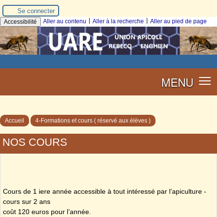
Se connecter
|
|
Aller au contenu
Aller à la recherche
Aller au pied de page
Accessibilité
MENU
Accueil
4-Formations et cours ( réservé aux élèves )
NOS COURS
Cours de 1 iere année accessible à tout intéressé par l’apiculture -
cours sur 2 ans
coût 120 euros pour l’année.