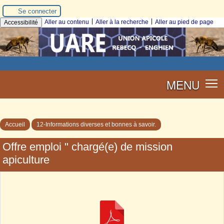
Se connecter
|
|
Aller au contenu
Aller à la recherche
Aller au pied de page
Accessibilité
MENU
Accueil
12-Informations diverses et bonnes à savoir.
Offre emploi " chargé(e) de mission
apiculture