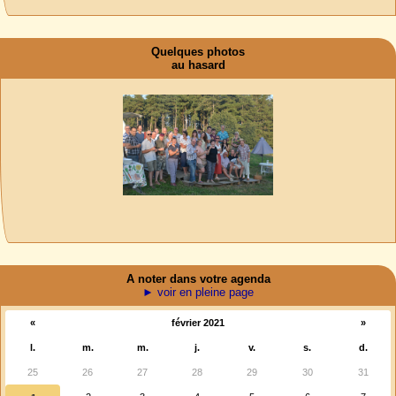
Quelques photos
au hasard
A noter dans votre agenda
► voir en pleine page
«
février 2021
»
l.
m.
m.
j.
v.
s.
d.
25
26
27
28
29
30
31