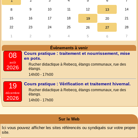
2
3
4
5
6
7
1
9
10
11
12
14
8
13
15
16
17
18
21
19
20
22
23
24
25
28
26
27
1
2
3
4
5
7
6
Évènements à venir
Cours pratique : traitement et nourrissement, mise
08
en pots.
août
Rucher didactique à Rebecq, étangs communaux, rue des
2026
étangs.
14h00 - 17h00
Cours pratique : Vérification et traitement hivernal.
19
Rucher didactique à Rebecq, étangs communaux, rue des
décembre
étangs.
2026
14h00 - 17h00
Sur le Web
Ici vous pouvez afficher les sites référencés ou syndiqués sur votre propre
site.