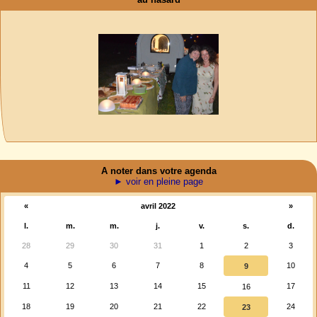
A noter dans votre agenda
► voir en pleine page
«
avril 2022
»
l.
m.
m.
j.
v.
s.
d.
28
29
30
31
1
2
3
4
5
6
7
8
10
9
11
12
13
14
15
17
16
18
19
20
21
22
24
23