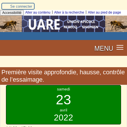
Se connecter
|
|
Aller au contenu
Aller à la recherche
Aller au pied de page
Accessibilité
MENU
Première visite approfondie, hausse, contrôle
de l’essaimage.
samedi
23
avril
2022