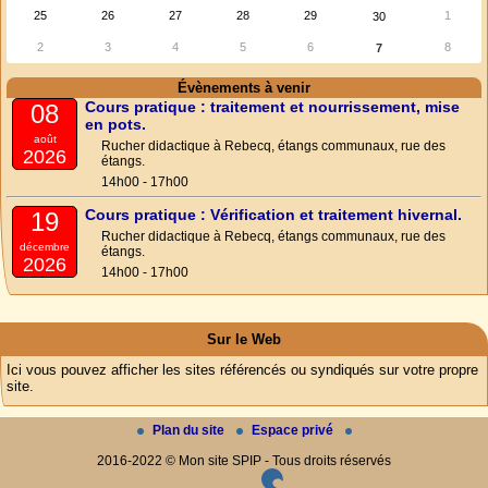
25
26
27
28
29
1
30
2
3
4
5
6
8
7
Évènements à venir
Cours pratique : traitement et nourrissement, mise
08
en pots.
août
Rucher didactique à Rebecq, étangs communaux, rue des
2026
étangs.
14h00 - 17h00
Cours pratique : Vérification et traitement hivernal.
19
Rucher didactique à Rebecq, étangs communaux, rue des
décembre
étangs.
2026
14h00 - 17h00
Sur le Web
Ici vous pouvez afficher les sites référencés ou syndiqués sur votre propre
site.
Plan du site
Espace privé
2016-2022 © Mon site SPIP - Tous droits réservés