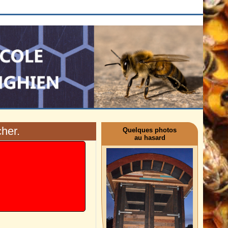
cher.
Quelques photos
au hasard