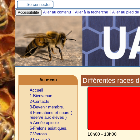
Se connecter
|
|
Aller au contenu
Aller à la recherche
Aller au pied d
Accessibilité
Différentes races 
Au menu
Accueil
1-Bienvenue.
2-Contacts.
3-Devenir membre.
4-Formations et cours (
réservé aux élèves )
5-Année apicole.
6-Frelons asiatiques.
7-Varroas.
10h00 - 13h00
8-Essaim ?