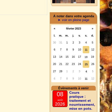
A noter dans votre agenda
► voir en pleine page
«
février 2023
»
l.
m.
m.
j.
v.
s.
d.
30
31
1
2
3
4
5
6
7
8
9
10
12
11
13
14
15
16
17
19
18
20
21
22
23
24
26
25
27
28
1
2
3
5
4
6
7
8
9
10
12
11
Évènements à venir
Cours
08
pratique :
août
traitement et
2026
nourrissement,
mise en pots.