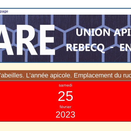
e page
d’abeilles. L’année apicole. Emplacement du ru
samedi
25
février
2023