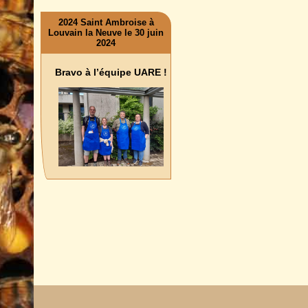
2024 Saint Ambroise à
Louvain la Neuve le 30 juin
2024
Bravo à l’équipe UARE !