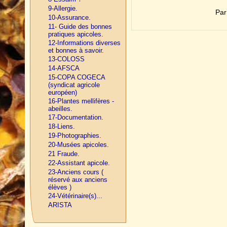
9-Allergie.
Par
10-Assurance.
11- Guide des bonnes
pratiques apicoles.
12-Informations diverses
et bonnes à savoir.
13-COLOSS
14-AFSCA
15-COPA COGECA
(syndicat agricole
européen)
16-Plantes mellifères -
abeilles.
17-Documentation.
18-Liens.
19-Photographies.
20-Musées apicoles.
21 Fraude.
22-Assistant apicole.
23-Anciens cours (
réservé aux anciens
élèves )
24-Vétérinaire(s)...
ARISTA