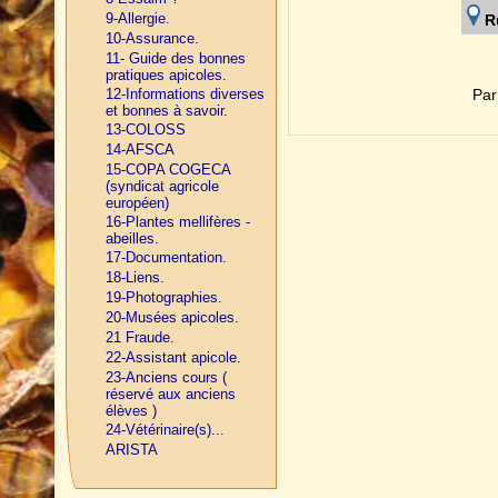
9-Allergie.
R
10-Assurance.
11- Guide des bonnes
pratiques apicoles.
Par
12-Informations diverses
et bonnes à savoir.
13-COLOSS
14-AFSCA
15-COPA COGECA
(syndicat agricole
européen)
16-Plantes mellifères -
abeilles.
17-Documentation.
18-Liens.
19-Photographies.
20-Musées apicoles.
21 Fraude.
22-Assistant apicole.
23-Anciens cours (
réservé aux anciens
élèves )
24-Vétérinaire(s)...
ARISTA