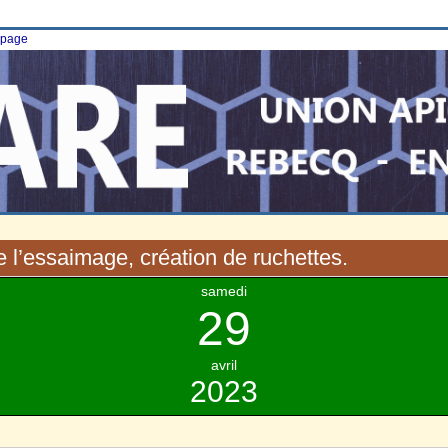
e page
de l’essaimage, création de ruchettes.
samedi
29
avril
2023