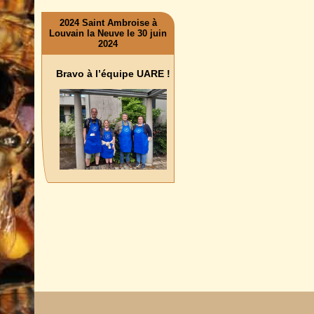
2024 Saint Ambroise à
Louvain la Neuve le 30 juin
2024
Bravo à l’équipe UARE !