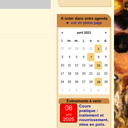
)
A noter dans votre agenda
► voir en pleine page
«
avril 2023
»
l.
m.
m.
j.
v.
s.
d.
27
28
29
30
31
2
1
3
4
5
6
9
7
8
10
11
12
13
16
14
15
17
18
19
20
21
23
22
24
25
26
27
28
30
29
1
2
3
4
5
7
6
Évènements à venir
Cours
08
pratique :
août
traitement et
2026
nourrissement,
mise en pots.