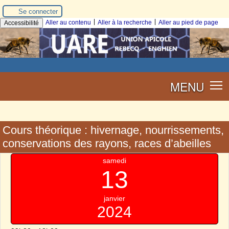
Se connecter
|
|
Aller au contenu
Aller à la recherche
Aller au pied de page
Accessibilité
MENU
Cours théorique : hivernage, nourrissements,
conservations des rayons, races d’abeilles
samedi
13
janvier
2024