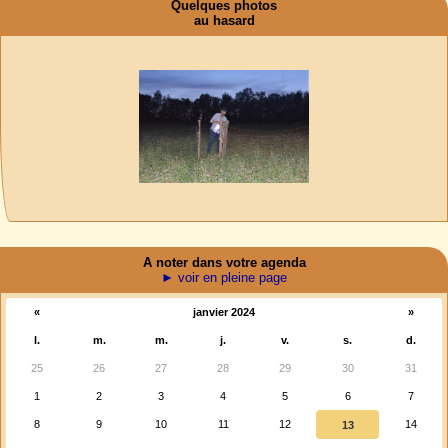
Quelques photos
au hasard
A noter dans votre agenda
► voir en pleine page
«
janvier 2024
»
l.
m.
m.
j.
v.
s.
d.
25
26
27
28
29
30
31
1
2
3
4
5
6
7
8
9
10
11
12
14
13