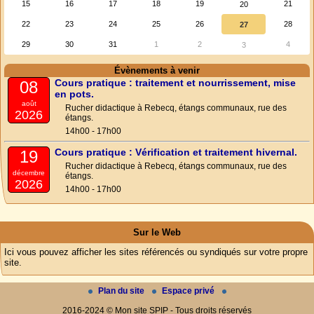
15
16
17
18
19
21
20
22
23
24
25
26
28
27
29
30
31
1
2
4
3
Évènements à venir
Cours pratique : traitement et nourrissement, mise
08
en pots.
août
Rucher didactique à Rebecq, étangs communaux, rue des
2026
étangs.
14h00 - 17h00
Cours pratique : Vérification et traitement hivernal.
19
Rucher didactique à Rebecq, étangs communaux, rue des
décembre
étangs.
2026
14h00 - 17h00
Sur le Web
Ici vous pouvez afficher les sites référencés ou syndiqués sur votre propre
site.
Plan du site
Espace privé
2016-2024 © Mon site SPIP - Tous droits réservés