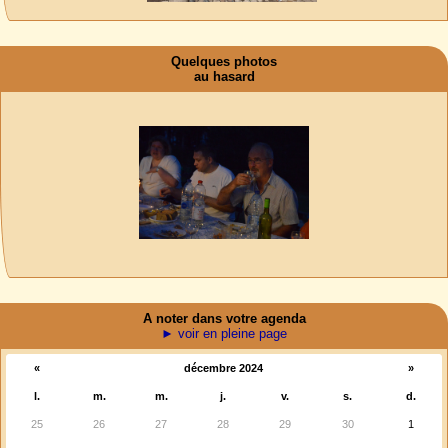
Quelques photos
au hasard
A noter dans votre agenda
► voir en pleine page
«
décembre 2024
»
l.
m.
m.
j.
v.
s.
d.
25
26
27
28
29
30
1