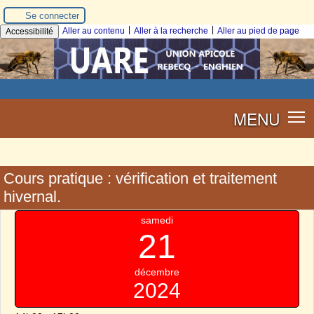
Se connecter
|
|
Aller au contenu
Aller à la recherche
Aller au pied de page
Accessibilité
MENU
Cours pratique : vérification et traitement
hivernal.
samedi
21
décembre
2024