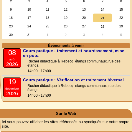
2
3
4
5
6
7
8
9
10
11
12
13
14
15
16
17
18
19
20
22
21
23
24
25
26
27
29
28
30
31
1
2
3
4
5
Évènements à venir
Cours pratique : traitement et nourrissement, mise
08
en pots.
août
Rucher didactique à Rebecq, étangs communaux, rue des
2026
étangs.
14h00 - 17h00
Cours pratique : Vérification et traitement hivernal.
19
Rucher didactique à Rebecq, étangs communaux, rue des
décembre
étangs.
2026
14h00 - 17h00
Sur le Web
Ici vous pouvez afficher les sites référencés ou syndiqués sur votre propre
site.