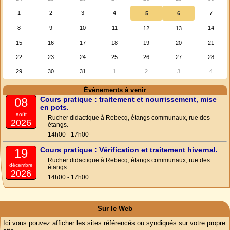
1
2
3
4
7
5
6
8
9
10
11
14
12
13
15
16
17
18
19
20
21
22
23
24
25
26
27
28
29
30
31
1
2
3
4
Évènements à venir
Cours pratique : traitement et nourrissement, mise
08
en pots.
août
Rucher didactique à Rebecq, étangs communaux, rue des
2026
étangs.
14h00 - 17h00
Cours pratique : Vérification et traitement hivernal.
19
Rucher didactique à Rebecq, étangs communaux, rue des
décembre
étangs.
2026
14h00 - 17h00
Sur le Web
Ici vous pouvez afficher les sites référencés ou syndiqués sur votre propre