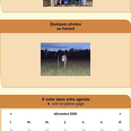
Quelques photos
au hasard
A noter dans votre agenda
► voir en pleine page
«
décembre 2025
»
l.
m.
m.
j.
v.
s.
d.
24
25
26
27
28
29
30